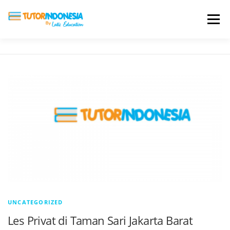
Menu
HOME
ABOUT US
JADI PENGAJAR
BIAYA LES
TESTIMONI
PROFIL ALUMNI
BLOG
DAFTAR SEKOLAH
UNCATEGORIZED
Les Privat di Taman Sari Jakarta Barat