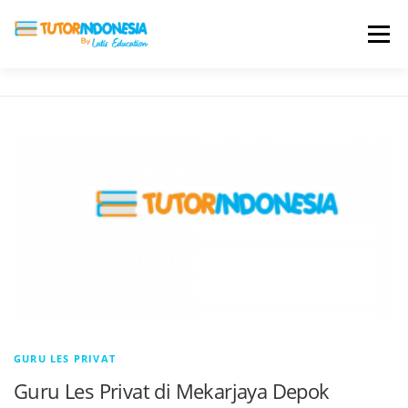
Menu
HOME
ABOUT US
JADI PENGAJAR
BIAYA LES
TESTIMONI
PROFIL ALUMNI
BLOG
DAFTAR SEKOLAH
GURU LES PRIVAT
Guru Les Privat di Mekarjaya Depok