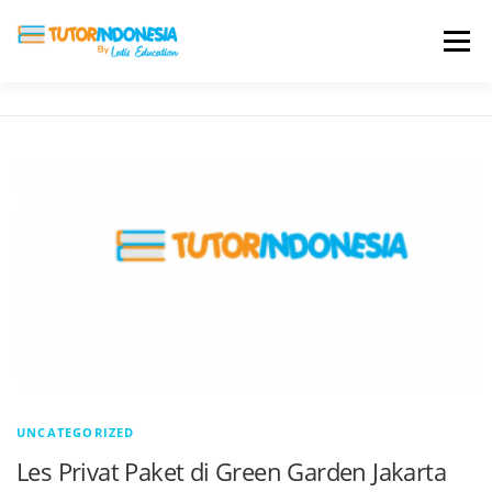
Menu
HOME
ABOUT US
JADI PENGAJAR
BIAYA LES
TESTIMONI
PROFIL ALUMNI
BLOG
DAFTAR SEKOLAH
UNCATEGORIZED
Les Privat Paket di Green Garden Jakarta