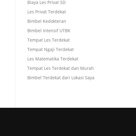
Biaya Les Privat SD
Les Privat Terdekat
Bimbel Kedokteran
Bimbel Intensif UTBK
Tempat Les Terdekat
Tempat Ngaji Terdekat
Les Matematika Terdekat
Tempat Les Terdekat dan Murah
Bimbel Terdekat dari Lokasi Saya