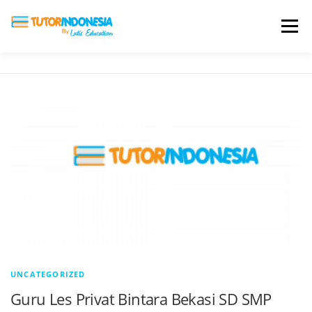
Menu
HOME
ABOUT US
JADI PENGAJAR
BIAYA LES
TESTIMONI
PROFIL ALUMNI
BLOG
DAFTAR SEKOLAH
UNCATEGORIZED
Guru Les Privat Bintara Bekasi SD SMP