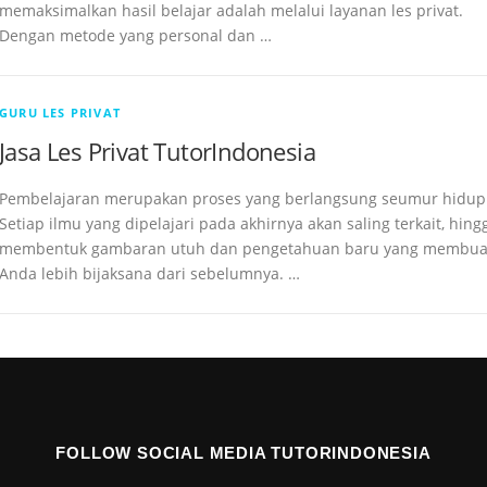
memaksimalkan hasil belajar adalah melalui layanan les privat.
Dengan metode yang personal dan …
GURU LES PRIVAT
Jasa Les Privat TutorIndonesia
Pembelajaran merupakan proses yang berlangsung seumur hidup
Setiap ilmu yang dipelajari pada akhirnya akan saling terkait, hing
membentuk gambaran utuh dan pengetahuan baru yang membua
Anda lebih bijaksana dari sebelumnya. …
FOLLOW SOCIAL MEDIA TUTORINDONESIA