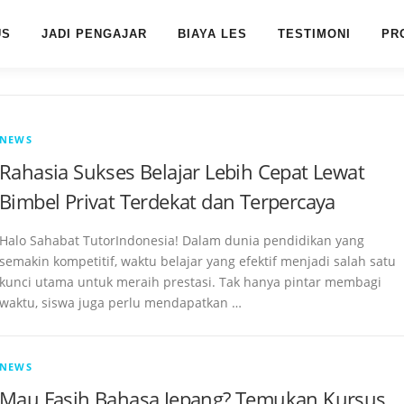
US
JADI PENGAJAR
BIAYA LES
TESTIMONI
PR
NEWS
Rahasia Sukses Belajar Lebih Cepat Lewat
Bimbel Privat Terdekat dan Terpercaya
Halo Sahabat TutorIndonesia! Dalam dunia pendidikan yang
semakin kompetitif, waktu belajar yang efektif menjadi salah satu
kunci utama untuk meraih prestasi. Tak hanya pintar membagi
waktu, siswa juga perlu mendapatkan …
NEWS
Mau Fasih Bahasa Jepang? Temukan Kursus