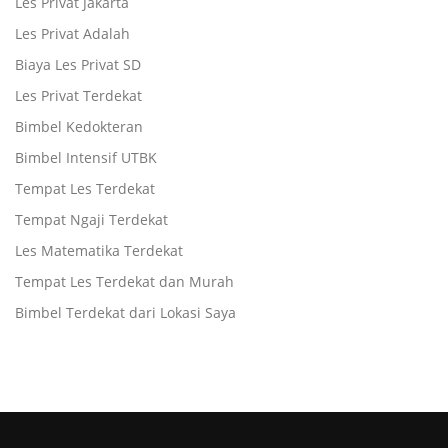
Les Privat Jakarta
Les Privat Adalah
Biaya Les Privat SD
Les Privat Terdekat
Bimbel Kedokteran
Bimbel Intensif UTBK
Tempat Les Terdekat
Tempat Ngaji Terdekat
Les Matematika Terdekat
Tempat Les Terdekat dan Murah
Bimbel Terdekat dari Lokasi Saya