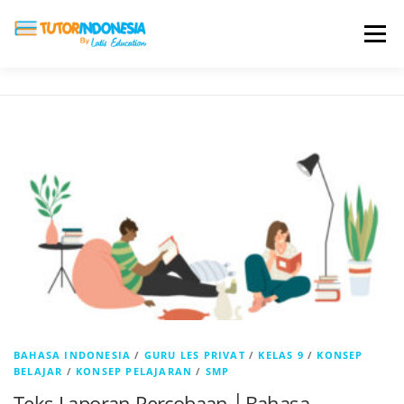
Menu
HOME
ABOUT US
JADI PENGAJAR
BIAYA LES
TESTIMONI
PROFIL ALUMNI
BLOG
DAFTAR SEKOLAH
BAHASA INDONESIA
/
GURU LES PRIVAT
/
KELAS 9
/
KONSEP
BELAJAR
/
KONSEP PELAJARAN
/
SMP
Teks Laporan Percobaan │Bahasa