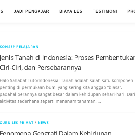
US
JADI PENGAJAR
BIAYA LES
TESTIMONI
PR
KONSEP PELAJARAN
Jenis Tanah di Indonesia: Proses Pembentuka
Ciri-Ciri, dan Persebarannya
Halo Sahabat TutorIndonesia! Tanah adalah salah satu komponen
penting di permukaan bumi yang sering kita anggap “biasa”,
padahal perannya sangat besar dalam kehidupan sehari-hari. Dar
aktivitas sederhana seperti menanam tanaman, …
GURU LES PRIVAT
/
NEWS
Fenomena Geografi Dalam Kehidupan