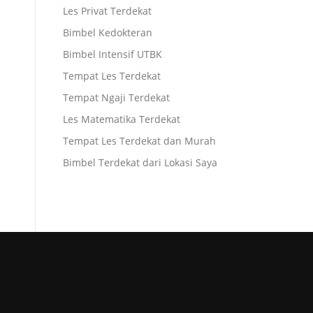
Les Privat Terdekat
Bimbel Kedokteran
Bimbel Intensif UTBK
Tempat Les Terdekat
Tempat Ngaji Terdekat
Les Matematika Terdekat
Tempat Les Terdekat dan Murah
Bimbel Terdekat dari Lokasi Saya