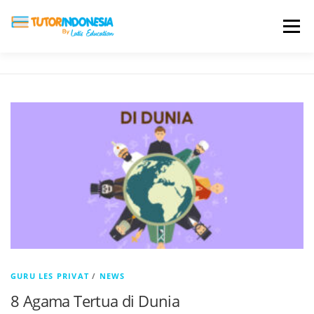
Menu
HOME
ABOUT US
JADI PENGAJAR
BIAYA LES
TESTIMONI
PROFIL ALUMNI
BLOG
DAFTAR SEKOLAH
GURU LES PRIVAT
/
NEWS
8 Agama Tertua di Dunia