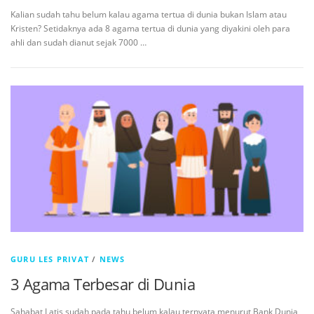
Kalian sudah tahu belum kalau agama tertua di dunia bukan Islam atau
Kristen? Setidaknya ada 8 agama tertua di dunia yang diyakini oleh para
ahli dan sudah dianut sejak 7000 …
GURU LES PRIVAT
/
NEWS
3 Agama Terbesar di Dunia
Sahabat Latis sudah pada tahu belum kalau ternyata menurut Bank Dunia